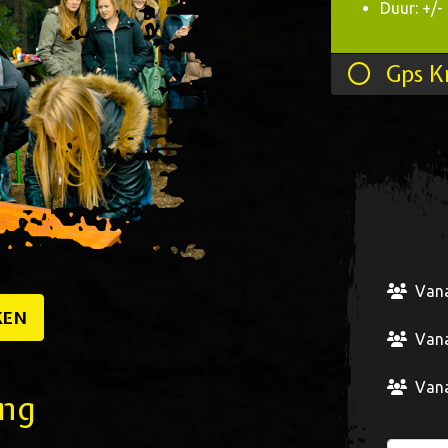
Duur: +/-
Gps K
Vana
KEN
Vana
Vana
ing