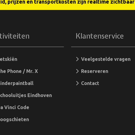
d, prijzen en transportkosten zijn realtime zichtbaa
tiviteiten
Klantenservice
etskiën
Veelgestelde vragen
e Phone / Mr. X
Reserveren
nderpaintball
Contact
hooluitjes Eindhoven
 Vinci Code
oogschieten