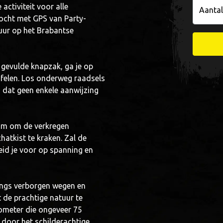
activiteit voor alle
Aantal
ocht met GPS van Party-
tuur op het Brabantse
gevulde knapzak, ga je op
felen. Los onderweg raadsels
n dat geen enkele aanwijzing
eam om de verkregen
atkist te kraken. Zal de
eid je voor op spanning en
langs verborgen wegen en
 de prachtige natuur te
lometer die ongeveer 75
s door het schilderachtige