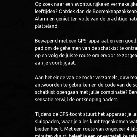
Op zoek naar een avontuurlijke en vermakelijke 
leeftijden? Ontdek dan de Boerenknapzakkent
Alarm en geniet ten volle van de prachtige na
platteland.
Bewapend met een GPS-apparaat en een goed 
pad om de geheimen van de schatkist te ontra
op en volg de juiste route om ervoor te zorge
aan je voorbijgaat.
Aan het einde van de tocht verzamelt jouw t
antwoorden te gebruiken en de code van de sch
schatkist opengaan met jullie combinatie? Ber
sensatie terwijl de ontknoping nadert.
Tijdens de GPS-tocht stuurt het apparaat je 
sluippaden, waar je alles kunt tegenkomen wat
bieden heeft. Met een route van ongeveer 4 ki
minuten duurt, beleef je een onvergetelijke rei