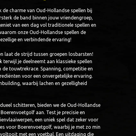
ek de charme van Oud-Hollandse spellen bij
rsterk de band binnen jouw vriendengroep,
 geniet van een dag vol traditionele spellen en
k waarom onze Oud-Hollandse spellen de
gezellige en verbindende ervaring!
 laat de strijd tussen groepen losbarsten!
 terwijl je deelneemt aan klassieke spellen
 de touwtrekrace. Spanning, competitie en
diënten voor een onvergetelijke ervaring.
mbuilding, waarbij lachen en gezelligheid
vidueel schitteren, bieden we de Oud-Hollandse
Boerenvoetgolf aan. Test je precisie en
ienvlaaiwerpen, een uniek spel dat zeker voor
 kies voor Boerenvoetgolf, waarbij je met zo min
voltooit met een voetbal. Een uitdaging die