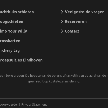
chtbuks schieten
Veelgestelde vragen
oogschieten
Reserveren
mp Your Willy
Contact
rosskarten
rchery tag
oepsuitjes Eindhoven
een borg vragen. De hoogte van de borg is afhankelijk van de aard van de re
geen recht op kosteloze annulering.
 voorwaarden
|
Privacy Statement