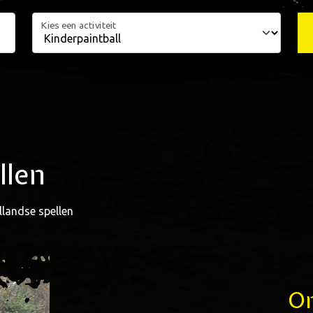
Kies een activiteit
llen
landse spellen
Om