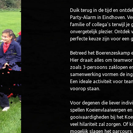
Duik terug in de tijd en ontd
Party-Alarm in Eindhoven. Ve
familie of collega's terwijl je
onvergetelijk plezier. Ontde
perfecte keuze zijn voor een 
Betreed het Boerenzeskamp en
Hier draait alles om teamwork
zoals 3-persoons zaklopen en
samenwerking vormen de ingre
Een ideale activiteit voor tea
voorop staan.
Voor degenen die liever indi
spellen Koeienvlaaiwerpen en 
gooivaardigheden bij het Koe
veel hilariteit zal zorgen. Of
mogelijk slagen het parcours 