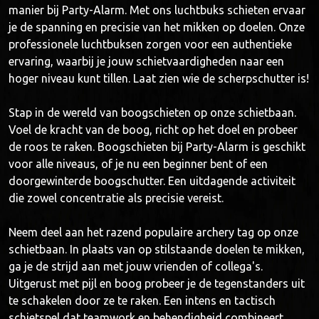
manier bij Party-Alarm. Met ons luchtbuks schieten ervaar
je de spanning en precisie van het mikken op doelen. Onze
professionele luchtbuksen zorgen voor een authentieke
ervaring, waarbij je jouw schietvaardigheden naar een
hoger niveau kunt tillen. Laat zien wie de scherpschutter is!
Stap in de wereld van boogschieten op onze schietbaan.
Voel de kracht van de boog, richt op het doel en probeer
de roos te raken. Boogschieten bij Party-Alarm is geschikt
voor alle niveaus, of je nu een beginner bent of een
doorgewinterde boogschutter. Een uitdagende activiteit
die zowel concentratie als precisie vereist.
Neem deel aan het razend populaire archery tag op onze
schietbaan. In plaats van op stilstaande doelen te mikken,
ga je de strijd aan met jouw vrienden of collega's.
Uitgerust met pijl en boog probeer je de tegenstanders uit
te schakelen door ze te raken. Een intens en tactisch
schietspel dat teamwork en behendigheid combineert.