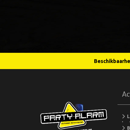
Beschikbaarhei
Ac
L
lee
Bo