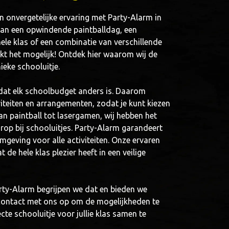
en onvergetelijke ervaring met Party-Alarm in
van een opwindende paintballdag, een
le klas of een combinatie van verschillende
akt het mogelijk! Ontdek hier waarom wij de
nieke schooluitje.
 dat elk schoolbudget anders is. Daarom
iteiten en arrangementen, zodat je kunt kiezen
 Van paintball tot lasergamen, wij hebben het
orop bij schooluitjes. Party-Alarm garandeert
omgeving voor alle activiteiten. Onze ervaren
 de hele klas plezier heeft in een veilige
Party-Alarm begrijpen we dat en bieden we
ontact met ons op om de mogelijkheden te
te schooluitje voor jullie klas samen te