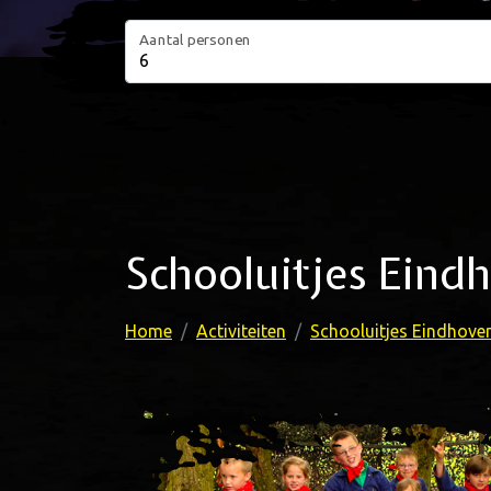
Aantal personen
Schooluitjes Eind
Home
Activiteiten
Schooluitjes Eindhove