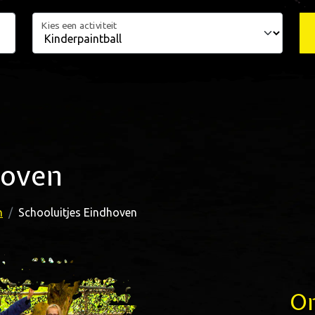
Kies een activiteit
hoven
n
Schooluitjes Eindhoven
Om