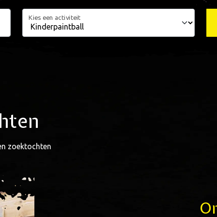
Kies een activiteit
chten
en zoektochten
Om