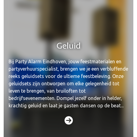
Geluid
Bij Party Alarm Eindhoven, jouw feestmaterialen en
partyverhuurspecialist, brengen we je een verbluffende
reeks geluidsets voor de ultieme feestbeleving. Onze
geluidsets zijn ontworpen om elke gelegenheid tot
leven te brengen, van bruiloften tot
bedrijfsevenementen. Dompel jezelf onder in helder,
krachtig geluid en laat je gasten dansen op de beat...