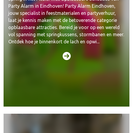
Party Alarm in Eindhoven! Party Alarm Eindhoven,
jouw specialist in feestmaterialen en partyverhuur,
laat je kennis maken met de betoverende categorie
opblaasbare attracties. Bereid je voor op een wereld
vol spanning met springkussens, stormbanen en meer.
Ontdek hoe je binnenkort de lach en opwi...
Spellen & attracties