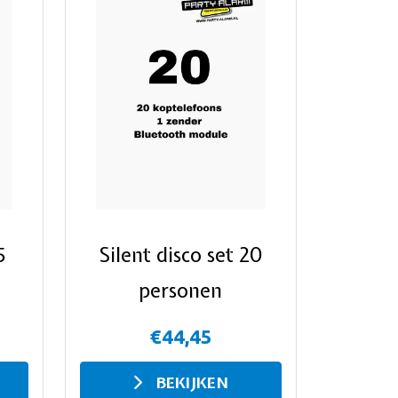
5
Silent disco set 20
personen
€44,45
BEKIJKEN