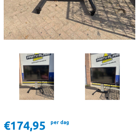
€174,95
per dag