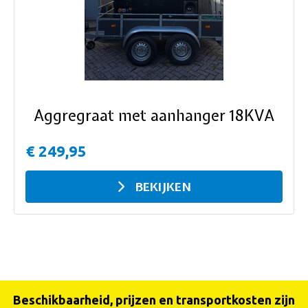
ous
Aggregraat met aanhanger 18KVA
€ 249,95
BEKIJKEN
Beschikbaarheid, prijzen en transportkosten zijn