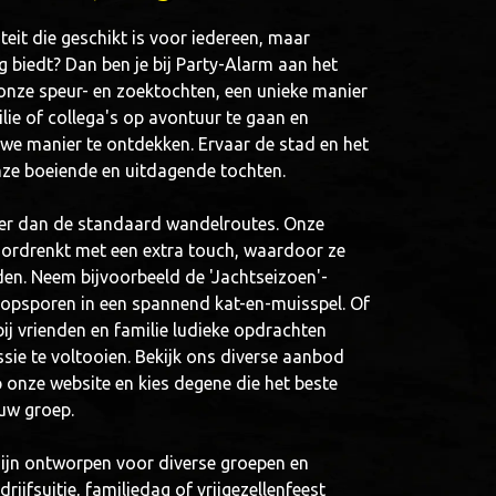
teit die geschikt is voor iedereen, maar
ng biedt? Dan ben je bij Party-Alarm aan het
 onze speur- en zoektochten, een unieke manier
ie of collega's op avontuur te gaan en
we manier te ontdekken. Ervaar de stad en het
nze boeiende en uitdagende tochten.
der dan de standaard wandelroutes. Onze
oordrenkt met een extra touch, waardoor ze
en. Neem bijvoorbeeld de 'Jachtseizoen'-
r opsporen in een spannend kat-en-muisspel. Of
bij vrienden en familie ludieke opdrachten
ie te voltooien. Bekijk ons diverse aanbod
 onze website en kies degene die het beste
uw groep.
ijn ontworpen voor diverse groepen en
rijfsuitje, familiedag of vrijgezellenfeest