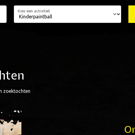
Kies een activiteit
chten
en zoektochten
Om