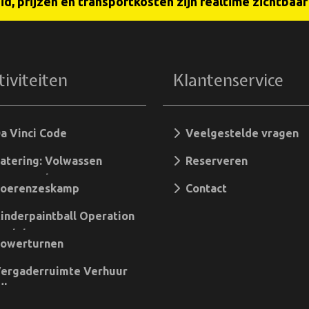
d, prijzen en transportkosten zijn realtime zichtbaa
tiviteiten
Klantenservice
 Vinci Code
Veelgestelde vragen
tering: Volwassen
Reserveren
angementen
oerenzeskamp
Contact
nderpaintball Operation
ertstorm
owerturnen
ergaderruimte Verhuur
dhoven