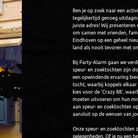
Ben je op zoek naar een activi
tegelijkertijd genoeg uitdagi
juiste adres! Wij presenteren
om samen met vrienden, famil
Eindhoven op een geheel nieu
land als nooit tevoren met o
Bij Party-Alarm gaan we ver
speur- en zoektochten zijn d
een opwindende ervaring bied
tocht, waarbij koppels elkaa
kies voor de 'Crazy 88', waar
moeten uitvoeren om hun miss
aan speur- en zoektochten op
aansluit op de wensen van jo
Onze speur- en zoektochten z
gelegenheden. Of je nu een bed