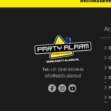
Beschikbaarhei
Ac
Da
Ca
arr
B
Tel:
+31 (0)40 8434646
info@party-alarm.nl
Ki
Des
P
V
Ein