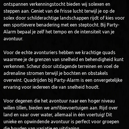
ontspannen verkenningstocht bieden wij solexen en
steppen aan. Geniet van de frisse lucht terwijl je op de
solex door schilderachtige landschappen rijdt of kies voor
een sportievere benadering met een steptocht. Bij Party-
Alarm bepaal je zelf het tempo en de intensiteit van je
avontuur.
Voor de echte avonturiers hebben we krachtige quads
waarmee je de grenzen van snelheid en behendigheid kunt
verkennen. Scheur door uitdagende terreinen en voel de
adrenaline stromen terwijl je bochten en obstakels
overwint. Quadrijden bij Party-Alarm is een onvergetelijke
ervaring voor iedereen die van snelheid houdt.
Voor degenen die het avontuur naar een hoger niveau
willen tillen, bieden we amfibievoertuigen aan. Rijd over
land en vaar over water, allemaal in één voertuig! Dit
unieke en opwindende avontuur is perfect voor groepen
die houden van variatie en uitdaging.