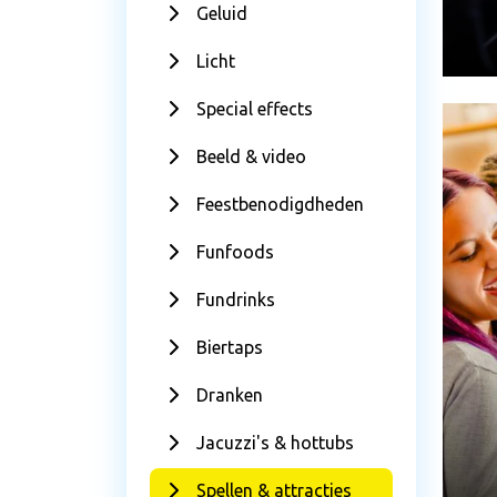
Geluid
Licht
Special effects
Beeld & video
Feestbenodigdheden
Funfoods
Fundrinks
Biertaps
Dranken
Jacuzzi's & hottubs
Spellen & attracties