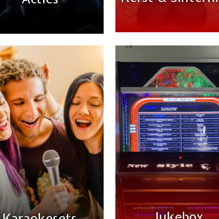
Jukebox
Karaokesets