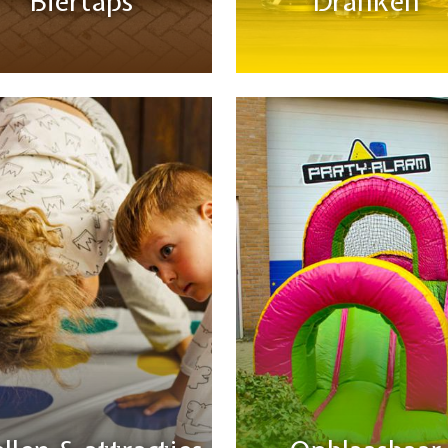
Biertaps
Dranken