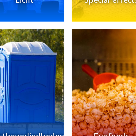
stbenodigdheden
Funfoods