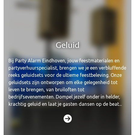
Geluid
Bij Party Alarm Eindhoven, jouw feestmaterialen en
partyverhuurspecialist, brengen we je een verbluffende
reeks geluidsets voor de ultieme feestbeleving. Onze
geluidsets zijn ontworpen om elke gelegenheid tot
leven te brengen, van bruiloften tot
bedrijfsevenementen. Dompel jezelf onder in helder,
krachtig geluid en laat je gasten dansen op de beat...