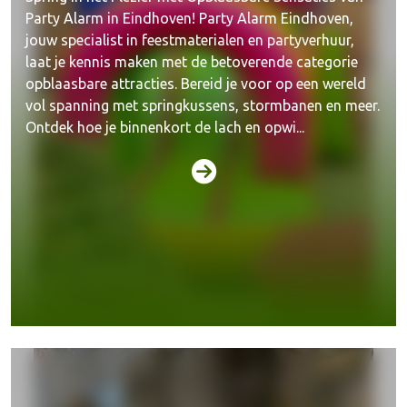
Party Alarm in Eindhoven! Party Alarm Eindhoven,
jouw specialist in feestmaterialen en partyverhuur,
laat je kennis maken met de betoverende categorie
opblaasbare attracties. Bereid je voor op een wereld
vol spanning met springkussens, stormbanen en meer.
Ontdek hoe je binnenkort de lach en opwi...
Spellen & attracties