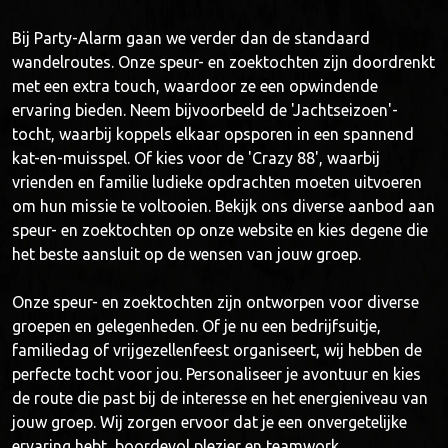
Bij Party-Alarm gaan we verder dan de standaard
wandelroutes. Onze speur- en zoektochten zijn doordrenkt
met een extra touch, waardoor ze een opwindende
ervaring bieden. Neem bijvoorbeeld de 'Jachtseizoen'-
tocht, waarbij koppels elkaar opsporen in een spannend
kat-en-muisspel. Of kies voor de 'Crazy 88', waarbij
vrienden en familie ludieke opdrachten moeten uitvoeren
om hun missie te voltooien. Bekijk ons diverse aanbod aan
speur- en zoektochten op onze website en kies degene die
het beste aansluit op de wensen van jouw groep.
Onze speur- en zoektochten zijn ontworpen voor diverse
groepen en gelegenheden. Of je nu een bedrijfsuitje,
familiedag of vrijgezellenfeest organiseert, wij hebben de
perfecte tocht voor jou. Personaliseer je avontuur en kies
de route die past bij de interesse en het energieniveau van
jouw groep. Wij zorgen ervoor dat je een onvergetelijke
ervaring hebt, boordevol plezier en teamwork.