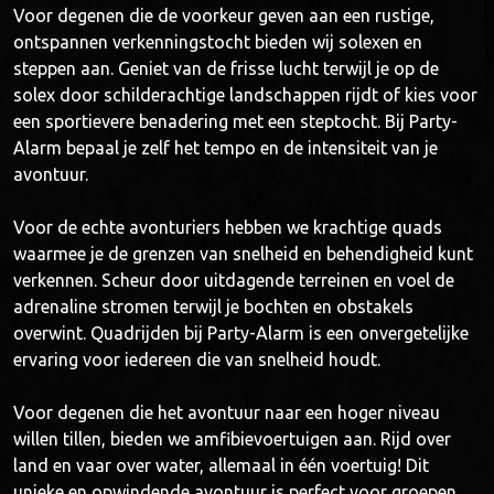
Voor degenen die de voorkeur geven aan een rustige,
ontspannen verkenningstocht bieden wij solexen en
steppen aan. Geniet van de frisse lucht terwijl je op de
solex door schilderachtige landschappen rijdt of kies voor
een sportievere benadering met een steptocht. Bij Party-
Alarm bepaal je zelf het tempo en de intensiteit van je
avontuur.
Voor de echte avonturiers hebben we krachtige quads
waarmee je de grenzen van snelheid en behendigheid kunt
verkennen. Scheur door uitdagende terreinen en voel de
adrenaline stromen terwijl je bochten en obstakels
overwint. Quadrijden bij Party-Alarm is een onvergetelijke
ervaring voor iedereen die van snelheid houdt.
Voor degenen die het avontuur naar een hoger niveau
willen tillen, bieden we amfibievoertuigen aan. Rijd over
land en vaar over water, allemaal in één voertuig! Dit
unieke en opwindende avontuur is perfect voor groepen