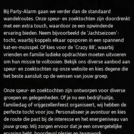
Bij Party-Alarm gaan we verder dan de standaard
wandelroutes. Onze speur- en zoektochten zijn doordrenkt
met een extra touch, waardoor ze een opwindende
ervaring bieden. Neem bijvoorbeeld de 'Jachtseizoen'-
tocht, waarbij koppels elkaar opsporen in een spannend
kat-en-muisspel. Of kies voor de 'Crazy 88', waarbij
vrienden en familie ludieke opdrachten moeten uitvoeren
om hun missie te voltooien. Bekijk ons diverse aanbod aan
speur- en zoektochten op onze website en kies degene die
het beste aansluit op de wensen van jouw groep.
Onze speur- en zoektochten zijn ontworpen voor diverse
groepen en gelegenheden. Of je nu een bedrijfsuitje,
familiedag of vrijgezellenfeest organiseert, wij hebben de
perfecte tocht voor jou. Personaliseer je avontuur en kies
de route die past bij de interesse en het energieniveau van
jouw groep. Wij zorgen ervoor dat je een onvergetelijke
ervaring hebt, boordevol plezier en teamwork.