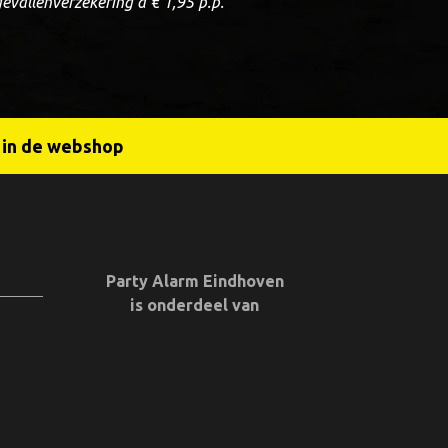
ngevallenverzekering à € 1,95 p.p.
r in de webshop
Party Alarm Eindhoven
is onderdeel van