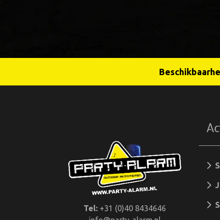
Beschikbaarhei
Ac
So
Jo
Sc
Tel:
+31 (0)40 8434646
info@party-alarm.nl