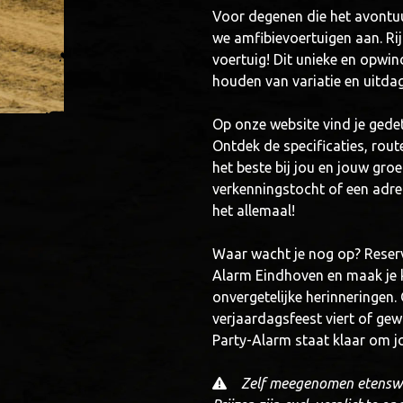
Voor degenen die het avontuur
we amfibievoertuigen aan. Rij
voertuig! Dit unieke en opwi
houden van variatie en uitda
Op onze website vind je gedet
Ontdek de specificaties, rout
het beste bij jou en jouw groe
verkenningstocht of een adr
het allemaal!
Waar wacht je nog op? Reserv
Alarm Eindhoven en maak je kl
onvergetelijke herinneringen. O
verjaardagsfeest viert of gew
Party-Alarm staat klaar om j
Zelf meegenomen etenswa