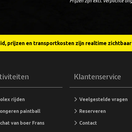
Prijzen zijn excl. verplichte o
d, prijzen en transportkosten zijn realtime zichtbaa
tiviteiten
Klantenservice
lex rijden
Veelgestelde vragen
ngeren paintball
Reserveren
hat van boer Frans
Contact