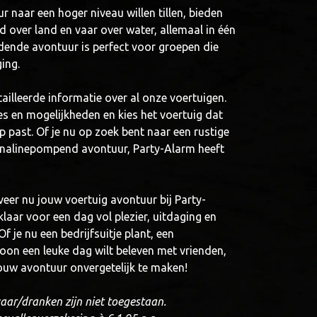
 naar een hoger niveau willen tillen, bieden
d over land en vaar over water, allemaal in één
ndende avontuur is perfect voor groepen die
ging.
ailleerde informatie over al onze voertuigen.
es en mogelijkheden en kies het voertuig dat
p past. Of je nu op zoek bent naar een rustige
enalinepompend avontuur, Party-Alarm heeft
eer nu jouw voertuig avontuur bij Party-
aar voor een dag vol plezier, uitdaging en
f je nu een bedrijfsuitje plant, een
oon een leuke dag wilt beleven met vrienden,
ouw avontuur onvergetelijk te maken!
ar/dranken zijn niet toegestaan.