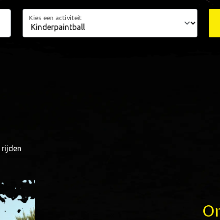
Kies een activiteit
 rijden
Om