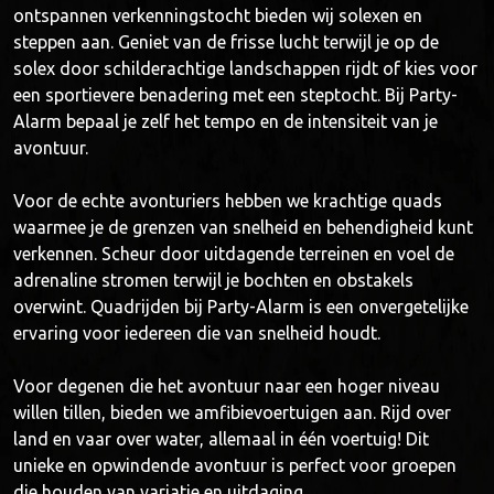
ontspannen verkenningstocht bieden wij solexen en
steppen aan. Geniet van de frisse lucht terwijl je op de
solex door schilderachtige landschappen rijdt of kies voor
een sportievere benadering met een steptocht. Bij Party-
Alarm bepaal je zelf het tempo en de intensiteit van je
avontuur.
Voor de echte avonturiers hebben we krachtige quads
waarmee je de grenzen van snelheid en behendigheid kunt
verkennen. Scheur door uitdagende terreinen en voel de
adrenaline stromen terwijl je bochten en obstakels
overwint. Quadrijden bij Party-Alarm is een onvergetelijke
ervaring voor iedereen die van snelheid houdt.
Voor degenen die het avontuur naar een hoger niveau
willen tillen, bieden we amfibievoertuigen aan. Rijd over
land en vaar over water, allemaal in één voertuig! Dit
unieke en opwindende avontuur is perfect voor groepen
die houden van variatie en uitdaging.