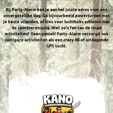
Bij Party-Alarm ben je aan het juiste adres voor een
Kerst & Sinterklaas
onvergetelijke dag. Ga bijvoorbeeld powerturnen met
je beste vrienden, of kies voor luchtbuks schieten met
de sportvereniging. Niet zo’n fan van de ruige
activiteiten? Geen paniek! Party-Alarm verzorgd ook
rustigere activiteiten als een crazy 88 of uitdagende
GPS tocht.