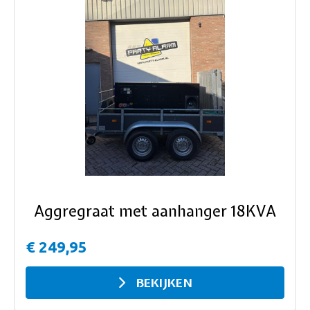
ous
Aggregraat met aanhanger 18KVA
€ 249,95
BEKIJKEN