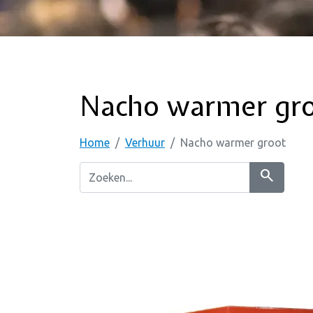
Nacho warmer gr
Home
Verhuur
Nacho warmer groot
search