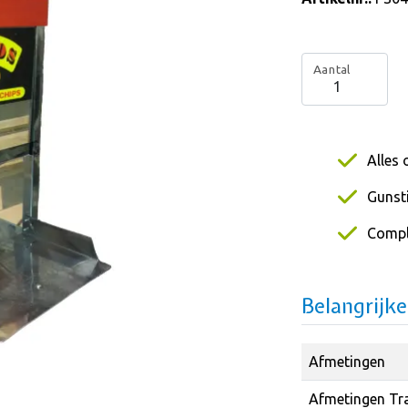
Aantal
Alles 
Gunsti
Compl
Belangrijk
Afmetingen
Afmetingen Tr