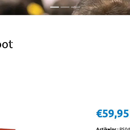
oot
€59,95
Artikelnr.:
PS04