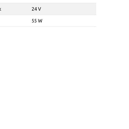
k
24 V
55 W