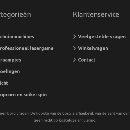
tegorieën
Klantenservice
chuimmachines
Veelgestelde vragen
ofessioneel lasergame
Winkelwagen
raampjes
Contact
oelingen
icht
pcorn en suikerspin
ies
een borg vragen. De hoogte van de borg is afhankelijk van de aard van de re
geen recht op kosteloze annulering.