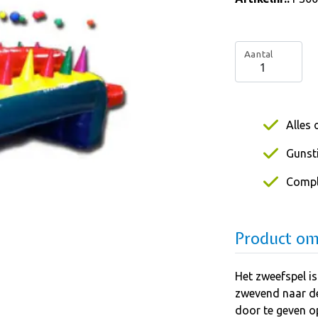
Aantal
Alles 
Gunsti
Compl
Product om
Het zweefspel is
zwevend naar de 
door te geven op