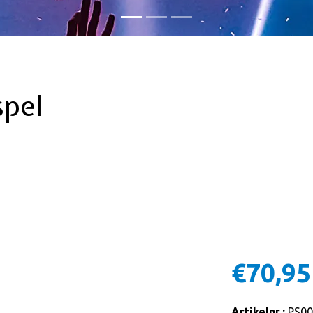
spel
€70,95
Artikelnr.:
PS00