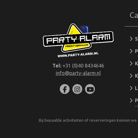
Ca
S
Pr
K
Tel:
+31 (0)40 8434646
info@party-alarm.nl
K
L
Po
act
Bij bepaalde activiteiten of reserveringen kunnen we 