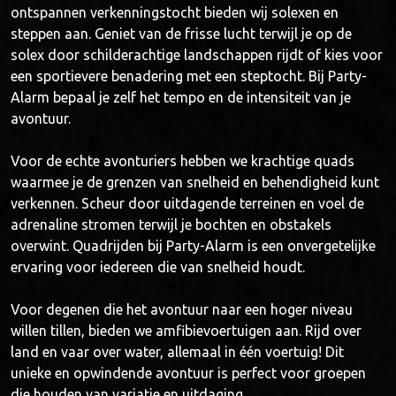
ontspannen verkenningstocht bieden wij solexen en
steppen aan. Geniet van de frisse lucht terwijl je op de
solex door schilderachtige landschappen rijdt of kies voor
een sportievere benadering met een steptocht. Bij Party-
Alarm bepaal je zelf het tempo en de intensiteit van je
avontuur.
Voor de echte avonturiers hebben we krachtige quads
waarmee je de grenzen van snelheid en behendigheid kunt
verkennen. Scheur door uitdagende terreinen en voel de
adrenaline stromen terwijl je bochten en obstakels
overwint. Quadrijden bij Party-Alarm is een onvergetelijke
ervaring voor iedereen die van snelheid houdt.
Voor degenen die het avontuur naar een hoger niveau
willen tillen, bieden we amfibievoertuigen aan. Rijd over
land en vaar over water, allemaal in één voertuig! Dit
unieke en opwindende avontuur is perfect voor groepen
die houden van variatie en uitdaging.