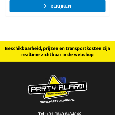
BEKIJKEN
Beschikbaarheid, prijzen en transportkosten zijn
realtime zichtbaar in de webshop
Tel:
+31 (0)40 8434646