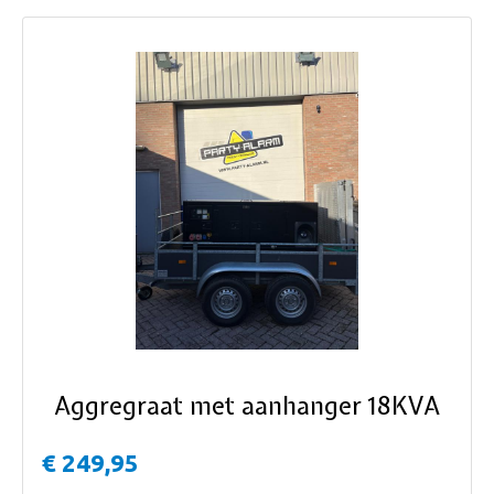
ous
Aggregraat met aanhanger 18KVA
€ 249,95