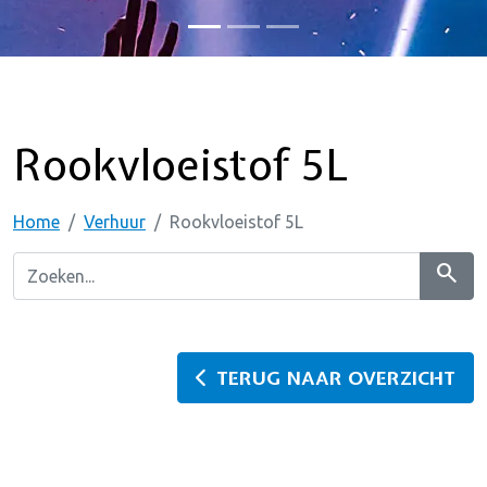
Rookvloeistof 5L
Home
Verhuur
Rookvloeistof 5L
search
TERUG NAAR OVERZICHT