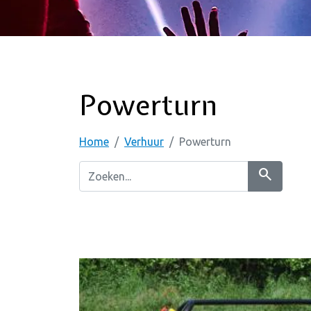
Powerturn
Home
Verhuur
Powerturn
search