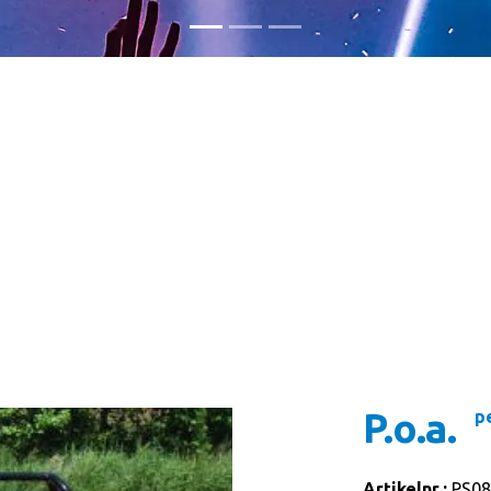
P.o.a.
p
Artikelnr.:
PS08