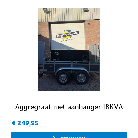
ous
Aggregraat met aanhanger 18KVA
€ 249,95