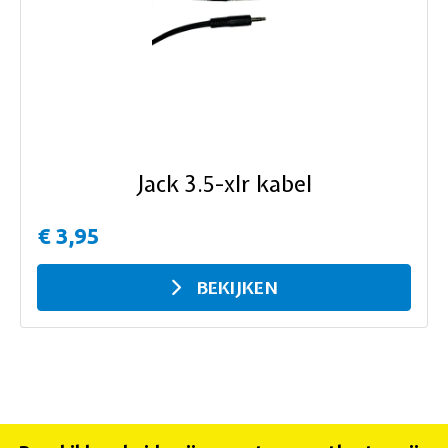
ous
Jack 3.5-xlr kabel
€ 3,95
BEKIJKEN