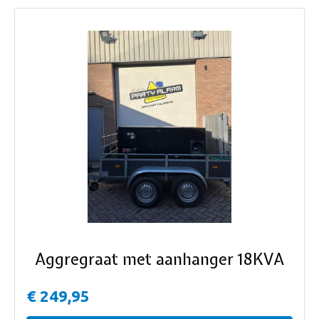
ous
Aggregraat met aanhanger 18KVA
€ 249,95