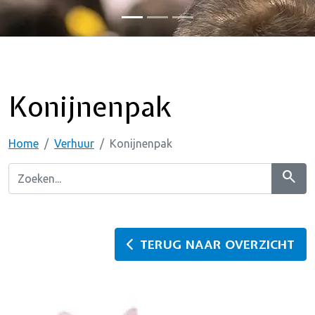
Konijnenpak
Home
Verhuur
Konijnenpak
search
TERUG NAAR OVERZICHT