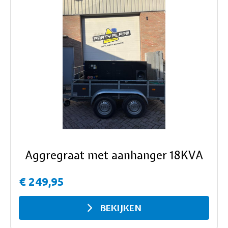
ous
Aggregraat met aanhanger 18KVA
€ 249,95
BEKIJKEN