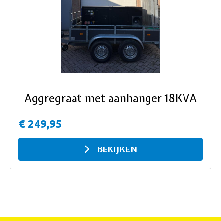
ous
Aggregraat met aanhanger 18KVA
€ 249,95
BEKIJKEN