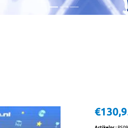
€130,9
Artikelnr.:
PS09