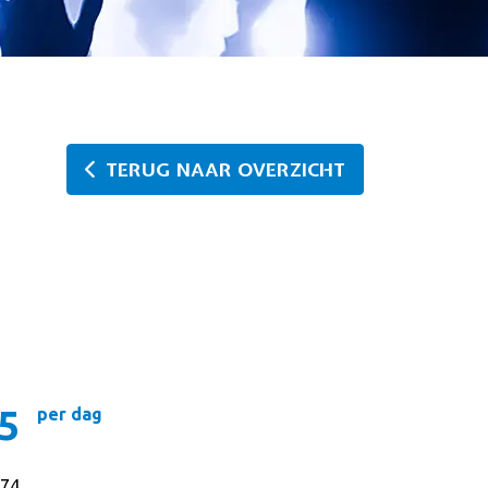
TERUG NAAR OVERZICHT
5
per dag
74