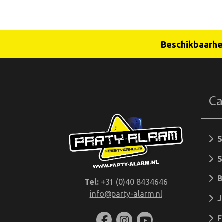
Beschikbaarhei
Ca
S
S
Bi
Tel:
+31 (0)40 8434646
info@party-alarm.nl
Jo
F