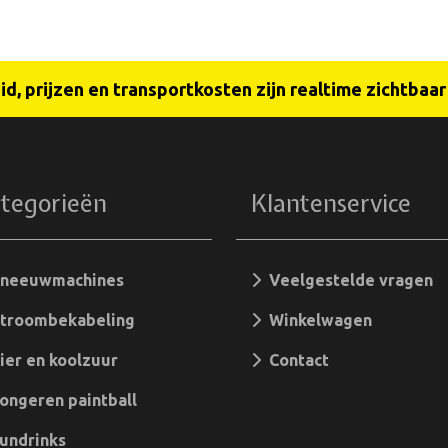
d, prijzen en transportkosten zijn realtime zichtbaa
tegorieën
Klantenservice
neeuwmachines
Veelgestelde vragen
troombekabeling
Winkelwagen
er en koolzuur
Contact
ngeren paintball
undrinks