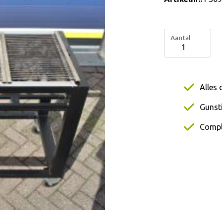
Aantal
Alles 
Gunsti
Compl