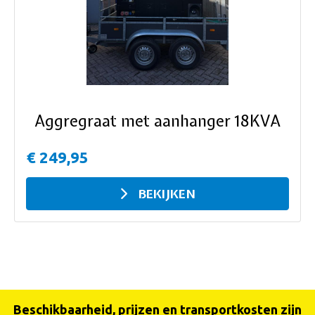
ous
Aggregraat met aanhanger 18KVA
€ 249,95
BEKIJKEN
Beschikbaarheid, prijzen en transportkosten zijn