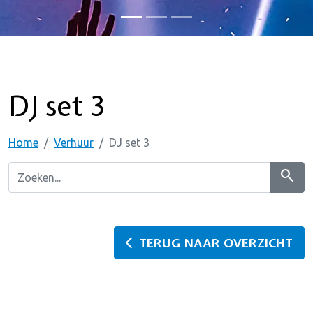
DJ set 3
Home
Verhuur
DJ set 3
search
TERUG NAAR OVERZICHT