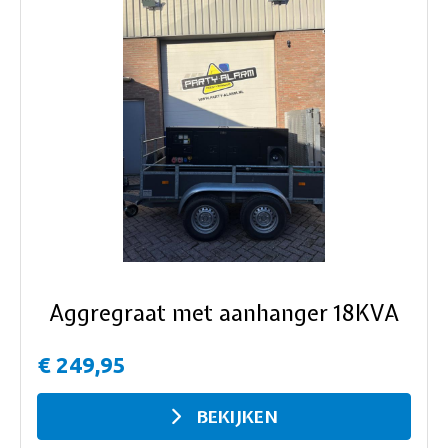
ous
Aggregraat met aanhanger 18KVA
€ 249,95
BEKIJKEN