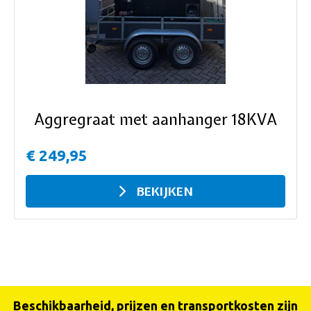
ous
Aggregraat met aanhanger 18KVA
€ 249,95
BEKIJKEN
Beschikbaarheid, prijzen en transportkosten zijn