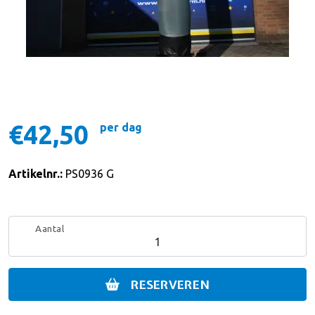
€42,50
per dag
Artikelnr.:
PS0936 G
Aantal
RESERVEREN