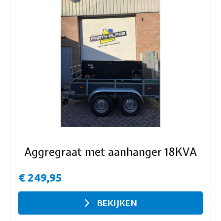
ous
Aggregraat met aanhanger 18KVA
€ 249,95
BEKIJKEN