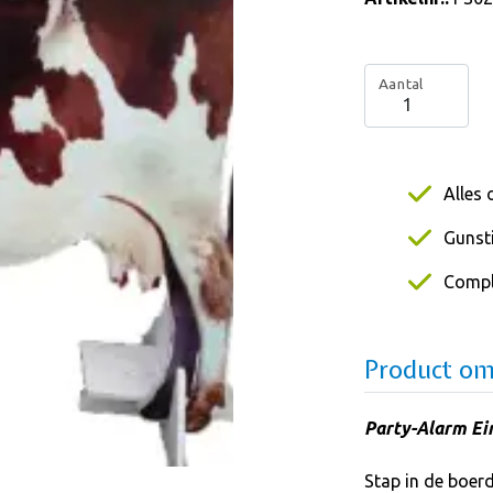
Aantal
Alles 
Gunsti
Compl
Product om
Party-Alarm Ein
Stap in de boerd