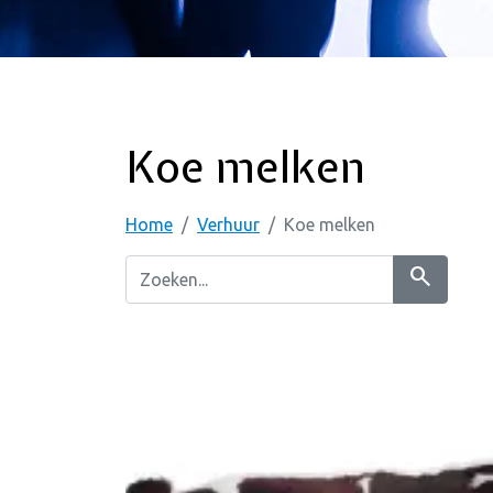
Koe melken
Home
Verhuur
Koe melken
search