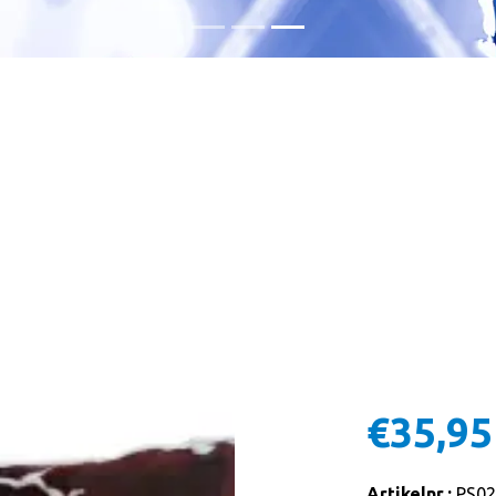
€35,95
Artikelnr.:
PS02