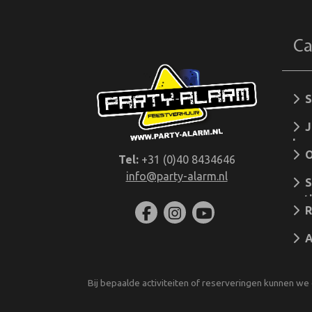
Ca
S
Jo
las
Ov
Tel:
+31 (0)40 8434646
info@party-alarm.nl
S
act
R
Al
Bij bepaalde activiteiten of reserveringen kunnen we 