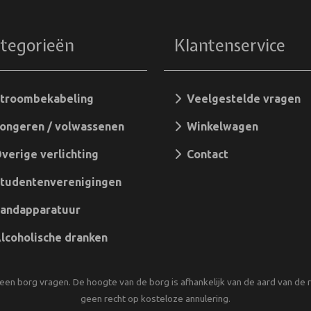
tegorieën
Klantenservice
troombekabeling
Veelgestelde vragen
ngeren / volwassenen
Winkelwagen
ergame
erige verlichting
Contact
tudentenverenigingen
ies
andapparatuur
coholische dranken
een borg vragen. De hoogte van de borg is afhankelijk van de aard van de re
geen recht op kosteloze annulering.