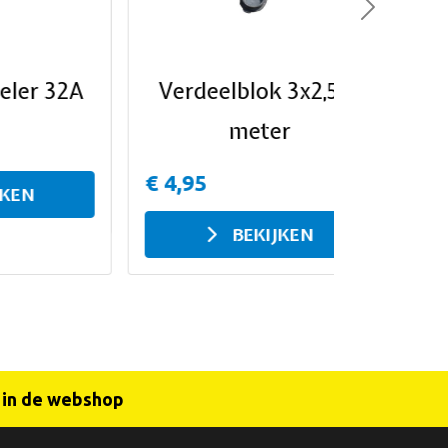
Next
2A
Verdeelblok 3x2,5 9
meter
€ 4,95
BEKIJKEN
r in de webshop