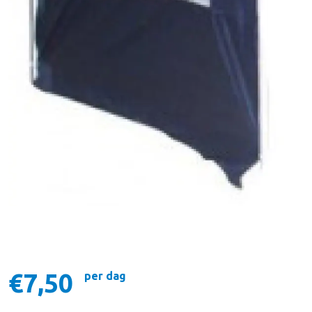
€7,50
per dag