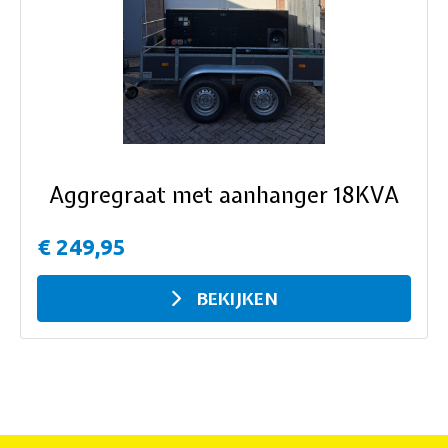
ous
Aggregraat met aanhanger 18KVA
€ 249,95
BEKIJKEN