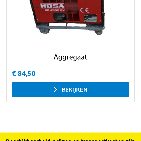
ous
Aggregaat
€ 84,50
BEKIJKEN