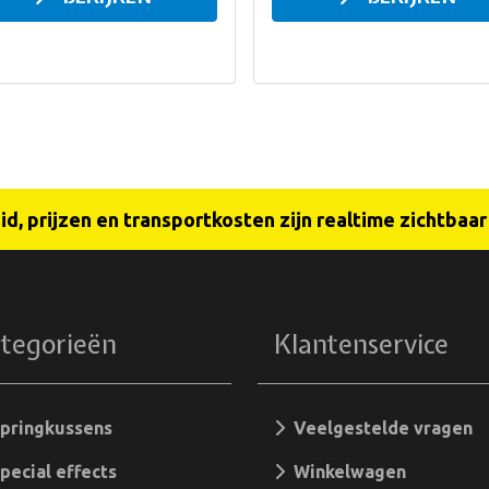
d, prijzen en transportkosten zijn realtime zichtbaa
tegorieën
Klantenservice
pringkussens
Veelgestelde vragen
ecial effects
Winkelwagen