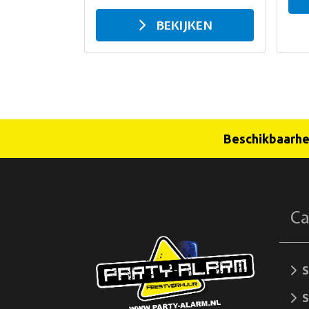
BEKIJKEN
Beschikbaarhei
Ca
S
Sp