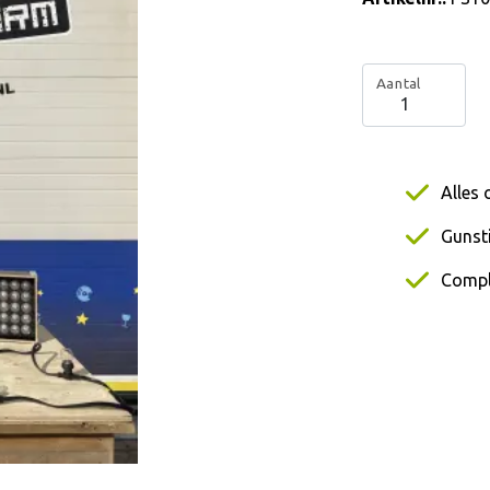
Aantal
Alles 
Gunsti
Compl