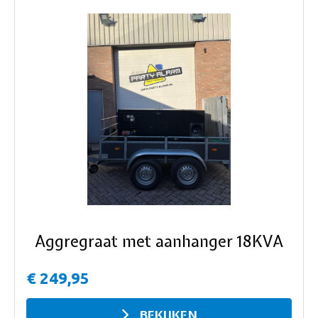
ous
Aggregraat met aanhanger 18KVA
€ 249,95
BEKIJKEN