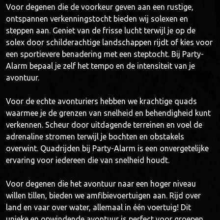
Voor degenen die de voorkeur geven aan een rustige,
ontspannen verkenningstocht bieden wij solexen en
steppen aan. Geniet van de frisse lucht terwijl je op de
solex door schilderachtige landschappen rijdt of kies voor
een sportievere benadering met een steptocht. Bij Party-
Alarm bepaal je zelf het tempo en de intensiteit van je
avontuur.
Voor de echte avonturiers hebben we krachtige quads
waarmee je de grenzen van snelheid en behendigheid kunt
verkennen. Scheur door uitdagende terreinen en voel de
adrenaline stromen terwijl je bochten en obstakels
overwint. Quadrijden bij Party-Alarm is een onvergetelijke
ervaring voor iedereen die van snelheid houdt.
Voor degenen die het avontuur naar een hoger niveau
willen tillen, bieden we amfibievoertuigen aan. Rijd over
land en vaar over water, allemaal in één voertuig! Dit
unieke en opwindende avontuur is perfect voor groepen