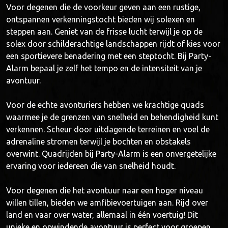
Voor degenen die de voorkeur geven aan een rustige,
ontspannen verkenningstocht bieden wij solexen en
steppen aan. Geniet van de frisse lucht terwijl je op de
solex door schilderachtige landschappen rijdt of kies voor
een sportievere benadering met een steptocht. Bij Party-
Alarm bepaal je zelf het tempo en de intensiteit van je
avontuur.
Voor de echte avonturiers hebben we krachtige quads
waarmee je de grenzen van snelheid en behendigheid kunt
verkennen. Scheur door uitdagende terreinen en voel de
adrenaline stromen terwijl je bochten en obstakels
overwint. Quadrijden bij Party-Alarm is een onvergetelijke
ervaring voor iedereen die van snelheid houdt.
Voor degenen die het avontuur naar een hoger niveau
willen tillen, bieden we amfibievoertuigen aan. Rijd over
land en vaar over water, allemaal in één voertuig! Dit
unieke en opwindende avontuur is perfect voor groepen