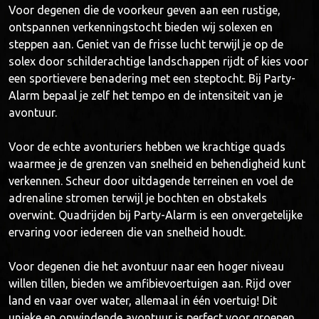
Voor degenen die de voorkeur geven aan een rustige,
ontspannen verkenningstocht bieden wij solexen en
steppen aan. Geniet van de frisse lucht terwijl je op de
solex door schilderachtige landschappen rijdt of kies voor
een sportievere benadering met een steptocht. Bij Party-
Alarm bepaal je zelf het tempo en de intensiteit van je
avontuur.
Voor de echte avonturiers hebben we krachtige quads
waarmee je de grenzen van snelheid en behendigheid kunt
verkennen. Scheur door uitdagende terreinen en voel de
adrenaline stromen terwijl je bochten en obstakels
overwint. Quadrijden bij Party-Alarm is een onvergetelijke
ervaring voor iedereen die van snelheid houdt.
Voor degenen die het avontuur naar een hoger niveau
willen tillen, bieden we amfibievoertuigen aan. Rijd over
land en vaar over water, allemaal in één voertuig! Dit
unieke en opwindende avontuur is perfect voor groepen