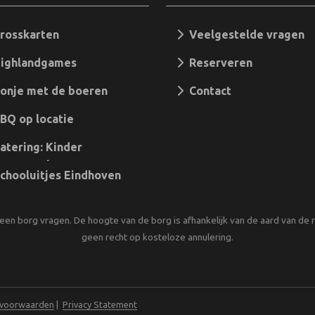
rosskarten
Veelgestelde vragen
ighlandgames
Reserveren
nje met de boeren
Contact
Q op locatie
tering: Kinder
angementen
hooluitjes Eindhoven
een borg vragen. De hoogte van de borg is afhankelijk van de aard van de re
geen recht op kosteloze annulering.
 voorwaarden
|
Privacy Statement