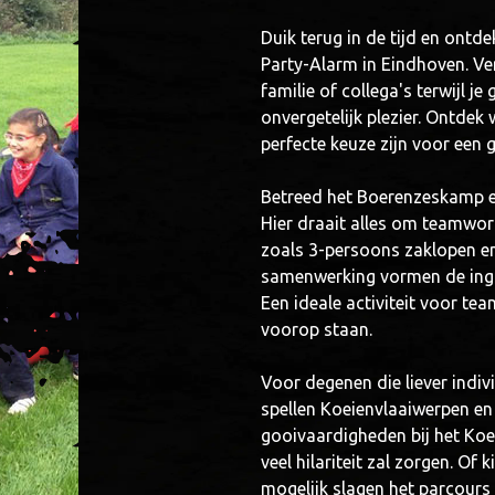
Duik terug in de tijd en ontd
Party-Alarm in Eindhoven. Ve
familie of collega's terwijl je
onvergetelijk plezier. Ontde
perfecte keuze zijn voor een 
Betreed het Boerenzeskamp en
Hier draait alles om teamwork
zoals 3-persoons zaklopen en
samenwerking vormen de ingre
Een ideale activiteit voor tea
voorop staan.
Voor degenen die liever indi
spellen Koeienvlaaiwerpen en 
gooivaardigheden bij het Koe
veel hilariteit zal zorgen. Of
mogelijk slagen het parcours 