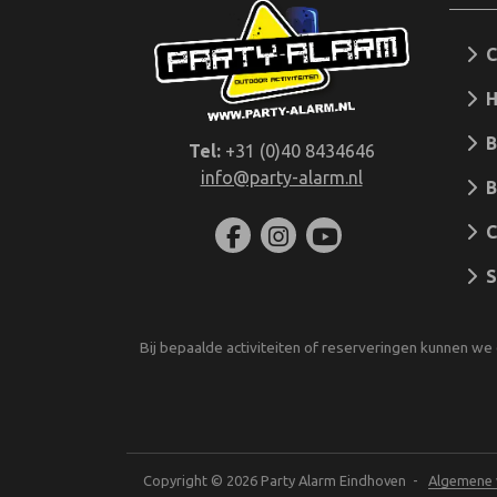
C
H
Bo
Tel:
+31 (0)40 8434646
info@party-alarm.nl
BB
Ca
arr
Sc
Bij bepaalde activiteiten of reserveringen kunnen we 
Copyright © 2026 Party Alarm Eindhoven -
Algemene