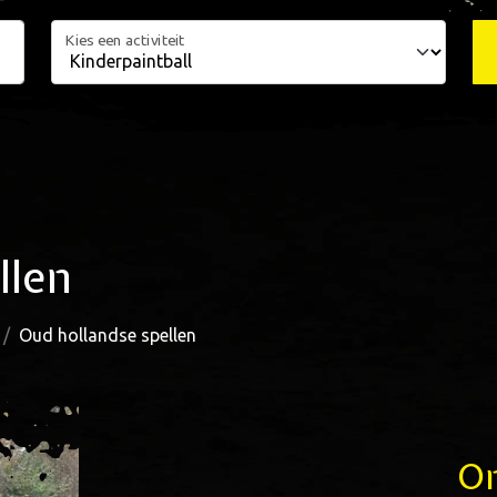
Kies een activiteit
llen
Oud hollandse spellen
Om