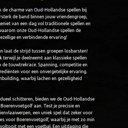
ek de charme van Oud-Hollandse spellen bij
rsterk de band binnen jouw vriendengroep,
 geniet van een dag vol traditionele spellen en
k waarom onze Oud-Hollandse spellen de
gezellige en verbindende ervaring!
 laat de strijd tussen groepen losbarsten!
 terwijl je deelneemt aan klassieke spellen
 de touwtrekrace. Spanning, competitie en
diënten voor een onvergetelijke ervaring.
mbuilding, waarbij lachen en gezelligheid
vidueel schitteren, bieden we de Oud-Hollandse
Boerenvoetgolf aan. Test je precisie en
ienvlaaiwerpen, een uniek spel dat zeker voor
 kies voor Boerenvoetgolf, waarbij je met zo min
voltooit met een voetbal. Een uitdaging die